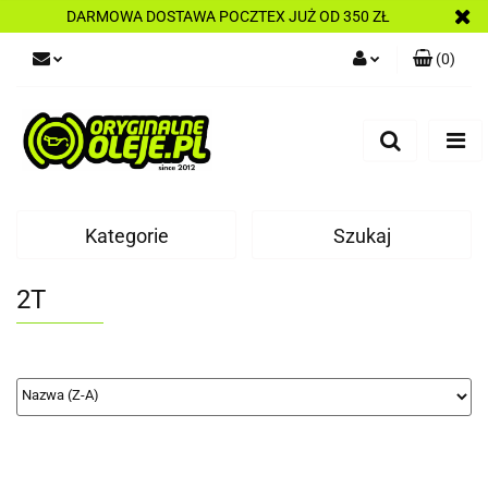
DARMOWA DOSTAWA POCZTEX JUŻ OD 350 ZŁ
(
0
)
Zaloguj się
Zarejestruj się
Dodaj zgłoszenie
Kategorie
Szukaj
2T