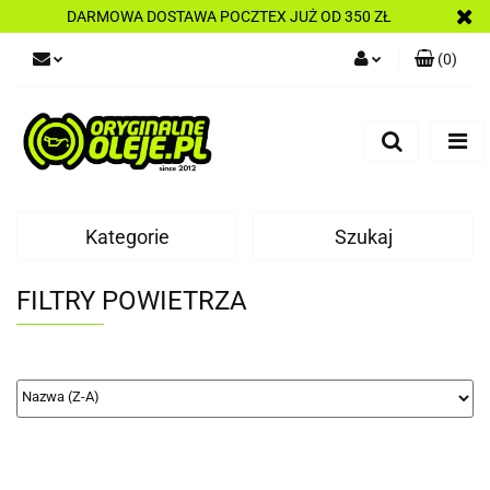
DARMOWA DOSTAWA POCZTEX JUŻ OD 350 ZŁ
(
0
)
Zaloguj się
Zarejestruj się
Dodaj zgłoszenie
Kategorie
Szukaj
FILTRY POWIETRZA