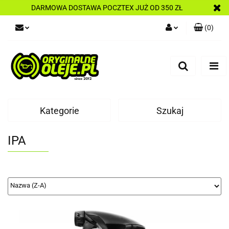
DARMOWA DOSTAWA POCZTEX JUŻ OD 350 ZŁ
(
0
)
Zaloguj się
Zarejestruj się
Dodaj zgłoszenie
Kategorie
Szukaj
IPA