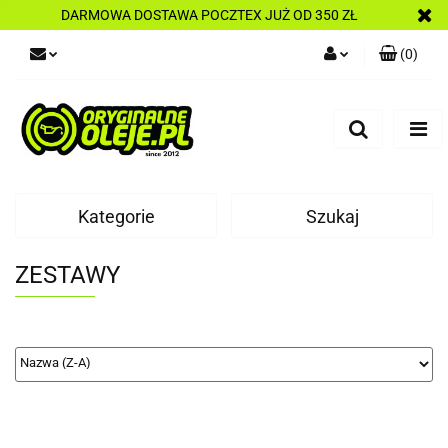
DARMOWA DOSTAWA POCZTEX JUŻ OD 350 ZŁ
(
0
)
Zaloguj się
Zarejestruj się
Dodaj zgłoszenie
Kategorie
Szukaj
ZESTAWY