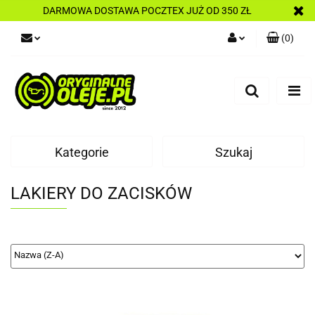
DARMOWA DOSTAWA POCZTEX JUŻ OD 350 ZŁ
(
0
)
Zaloguj się
Zarejestruj się
Dodaj zgłoszenie
Kategorie
Szukaj
LAKIERY DO ZACISKÓW