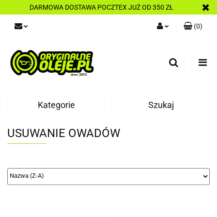
DARMOWA DOSTAWA POCZTEX JUŻ OD 350 ZŁ
(
0
)
Zaloguj się
Zarejestruj się
Dodaj zgłoszenie
Kategorie
Szukaj
USUWANIE OWADÓW