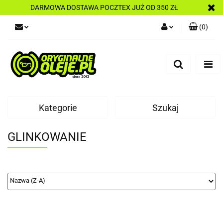
DARMOWA DOSTAWA POCZTEX JUŻ OD 350 ZŁ
(
0
)
Zaloguj się
Zarejestruj się
Dodaj zgłoszenie
Kategorie
Szukaj
GLINKOWANIE