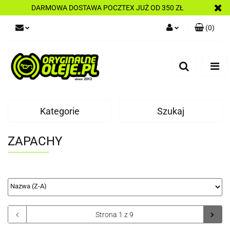
DARMOWA DOSTAWA POCZTEX JUŻ OD 350 ZŁ
(
0
)
Zaloguj się
Zarejestruj się
Dodaj zgłoszenie
Kategorie
Szukaj
ZAPACHY