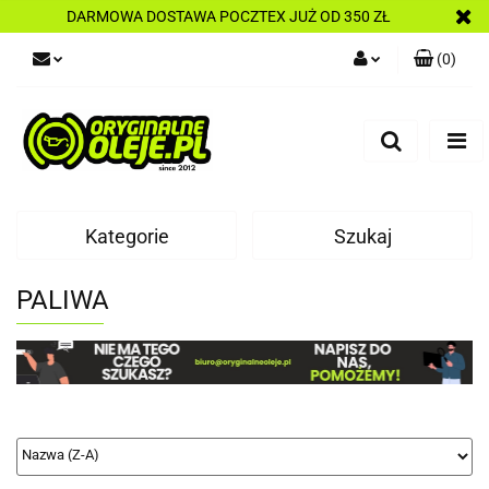
DARMOWA DOSTAWA POCZTEX JUŻ OD 350 ZŁ
(
0
)
Zaloguj się
Zarejestruj się
Dodaj zgłoszenie
Kategorie
Szukaj
PALIWA