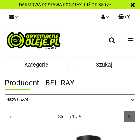
DARMOWA DOSTAWA POCZTEX JUŻ OD 350 ZŁ
(
0
)
Zaloguj się
Zarejestruj się
Dodaj zgłoszenie
Kategorie
Szukaj
Producent - BEL-RAY