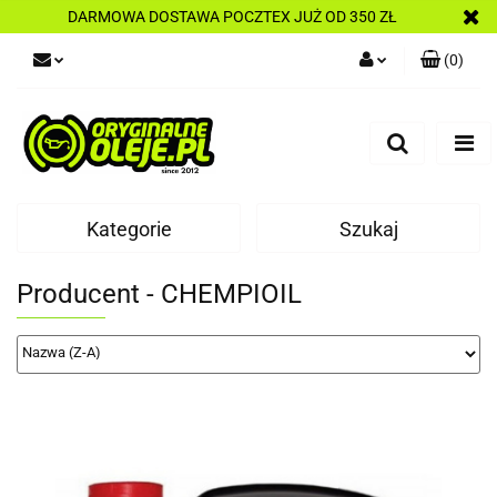
DARMOWA DOSTAWA POCZTEX JUŻ OD 350 ZŁ
(
0
)
Zaloguj się
Zarejestruj się
Dodaj zgłoszenie
Kategorie
Szukaj
Producent - CHEMPIOIL