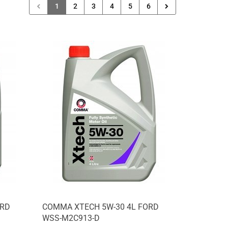
1
2
3
4
5
6
Produkt niedostępny
ORD
COMMA XTECH 5W-30 4L FORD
WSS-M2C913-D