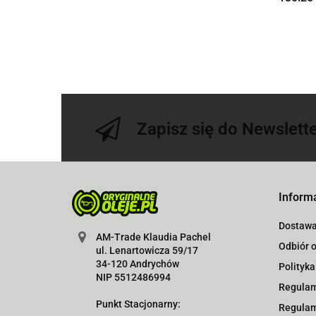
Zapisz się do Newslett
Inform
Dostaw
AM-Trade Klaudia Pachel
Odbiór o
ul. Lenartowicza 59/17
34-120 Andrychów
Polityka
NIP 5512486994
Regulam
Punkt Stacjonarny:
Regulam