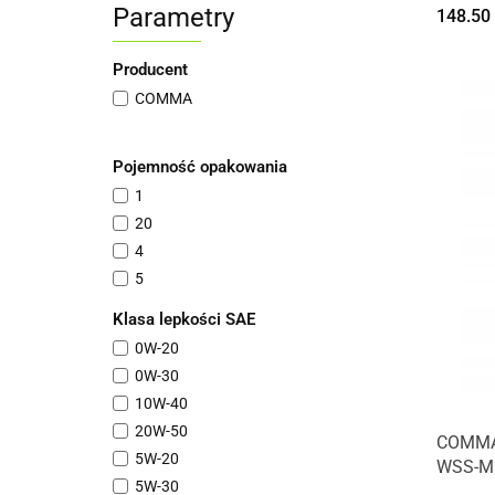
Parametry
148.50
Producent
COMMA
Pojemność opakowania
1
20
4
5
Klasa lepkości SAE
0W-20
0W-30
10W-40
20W-50
COMMA
5W-20
WSS-M
5W-30