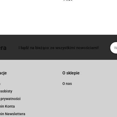
era
I bądź na bieżąco ze wszystkimi nowościami!
acje
O sklepie
a
O nas
sobisty
 prywatności
in Konta
in Newslettera