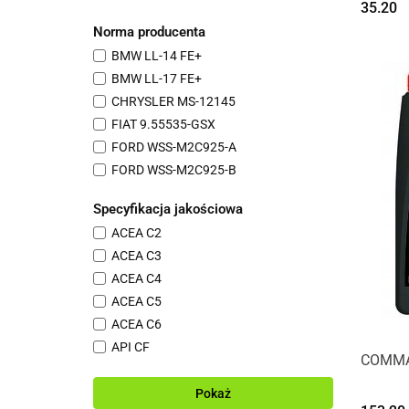
35.20
5W-40
Norma producenta
5W-50
BMW LL-14 FE+
75W
BMW LL-17 FE+
75W-80
CHRYSLER MS-12145
75W-90
FIAT 9.55535-GSX
FORD WSS-M2C925-A
FORD WSS-M2C925-B
FORD WSS-M2C947-B1
Specyfikacja jakościowa
FORD WSS-M2C948-A
ACEA C2
FORD WSS-M2C948-B
ACEA C3
FORD WSS-M2C950-A
ACEA C4
FORD WSS-M2C952-A1
ACEA C5
FORD WSS-M2C962-A1
ACEA C6
GM DEXOS D
API CF
MB 226.51
COMMA 
API GL-5
MB 229.71
API SN
Pokaż
OV 040 1547 - A20