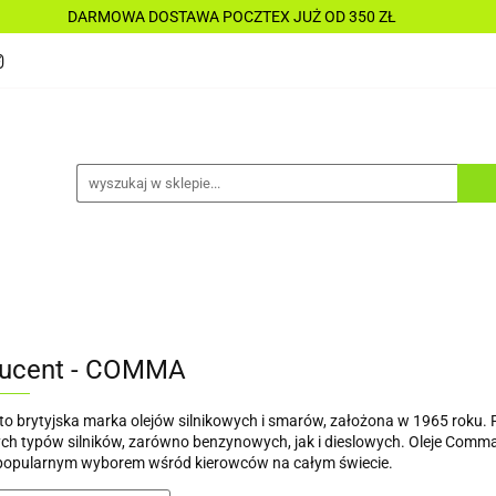
DARMOWA DOSTAWA POCZTEX JUŻ OD 350 ZŁ
Y
PŁYNY
CHEMIA
KOSMETYKI
DO MO
CESORIA
LAKIERNICTWO
NARZĘDZIA
CZĘŚ
ALLE TANIO
IA
KOSMETYKI
DO MOTOCYKLI
DO ŁODZI
ALLE TANIO
ucent - COMMA
 brytyjska marka olejów silnikowych i smarów, założona w 1965 roku.
ch typów silników, zarówno benzynowych, jak i dieslowych. Oleje Comma 
e popularnym wyborem wśród kierowców na całym świecie.