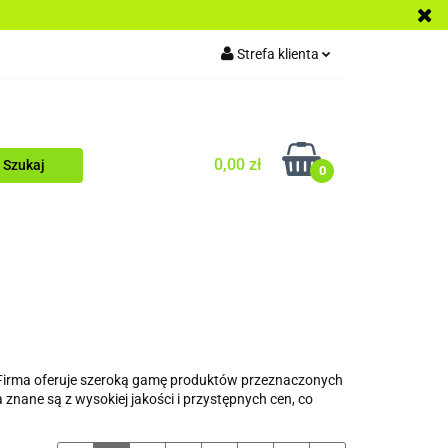
TOCYKLI
Strefa klienta
CI
Zaloguj się
Zarejestruj się
0,00 zł
Dodaj zgłoszenie
0
AKCESORIA
LAKIERNICTWO
 Firma oferuje szeroką gamę produktów przeznaczonych
znane są z wysokiej jakości i przystępnych cen, co