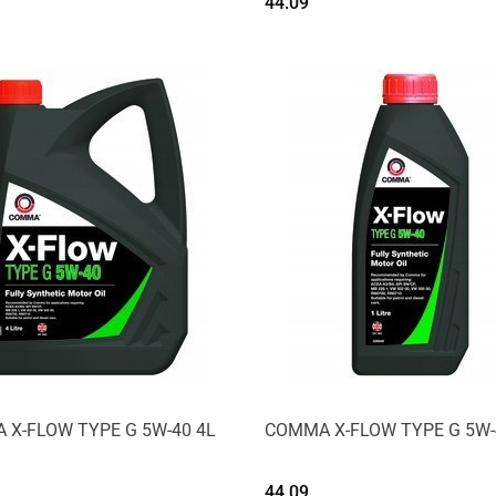
44.09
Produkt niedostępny
Produkt niedostępny
X-FLOW TYPE G 5W-40 4L
COMMA X-FLOW TYPE G 5W-
44.09