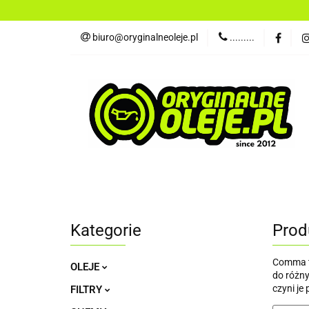
OLEJE
FILTR
biuro@oryginalneoleje.pl
.........
DO ŁODZI
AK
OLEJE Z USA
OLEJE
FILTRY
PŁYNY
CHEM
NARZĘDZIA
CZĘŚCI
OLEJE Z USA
Kategorie
Prod
Comma to
OLEJE
do różny
czyni j
FILTRY