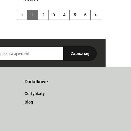
1
2
3
4
5
6
Dodatkowe
Certyfikaty
Blog