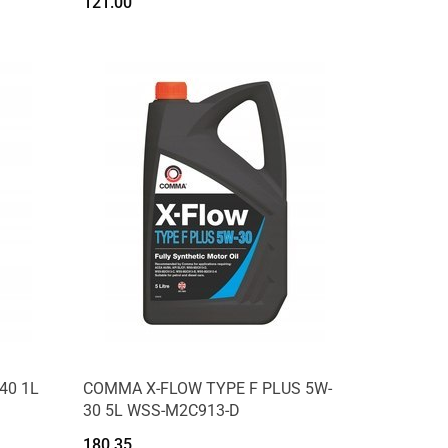
121.00
Produkt niedostępny
40 1L
COMMA X-FLOW TYPE F PLUS 5W-
30 5L WSS-M2C913-D
180.35