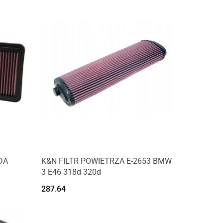
Produkt niedostępny
DA
K&N FILTR POWIETRZA E-2653 BMW
3 E46 318d 320d
287.64