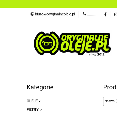
OLEJE
FILTR
biuro@oryginalneoleje.pl
.........
DO ŁODZI
AK
OLEJE Z USA
OLEJE
FILTRY
PŁYNY
CHEM
NARZĘDZIA
CZĘŚCI
OLEJE Z USA
Kategorie
Prod
OLEJE
FILTRY