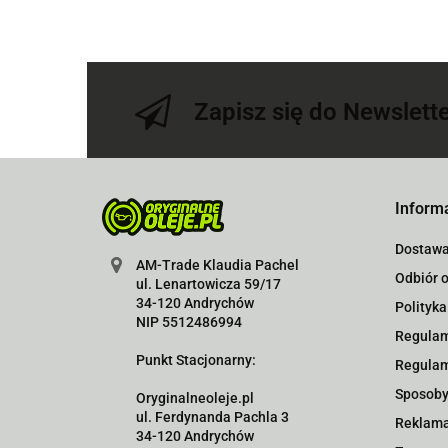
Zapisz się do Newslett
Inform
Dostaw
AM-Trade Klaudia Pachel
Odbiór o
ul. Lenartowicza 59/17
34-120 Andrychów
Polityka
NIP 5512486994
Regulam
Punkt Stacjonarny:
Regulam
Sposoby
Oryginalneoleje.pl
ul. Ferdynanda Pachla 3
Reklama
34-120 Andrychów