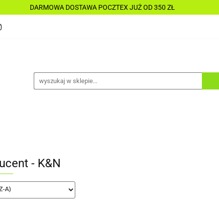
DARMOWA DOSTAWA POCZTEX JUŻ OD 350 ZŁ
Y
PŁYNY
CHEMIA
KOSMETYKI
DO MO
CESORIA
LAKIERNICTWO
NARZĘDZIA
CZĘŚ
ALLE TANIO
IA
KOSMETYKI
DO MOTOCYKLI
DO ŁODZI
ALLE TANIO
ucent - K&N