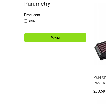
Parametry
Producent
K&N
Pokaż
K&N SP
PASSAT
233.59