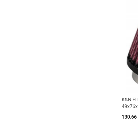
K&N F
49x76
130.66