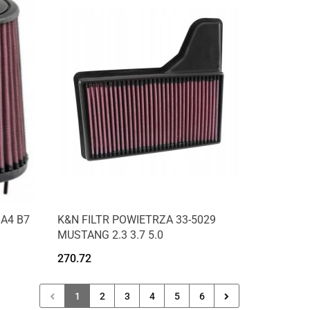
 A4 B7
K&N FILTR POWIETRZA 33-5029
MUSTANG 2.3 3.7 5.0
270.72
1
2
3
4
5
6