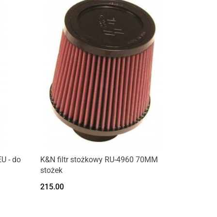
U - do
K&N filtr stożkowy RU-4960 70MM
stożek
215.00