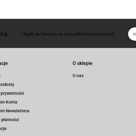
era
I bądź na bieżąco ze wszystkimi nowościami!
acje
O sklepie
a
O nas
sobisty
 prywatności
in Konta
in Newslettera
 płatności
cje