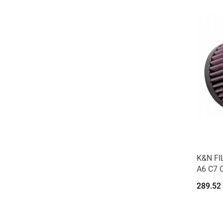
K&N FI
A6 C7 
289.52