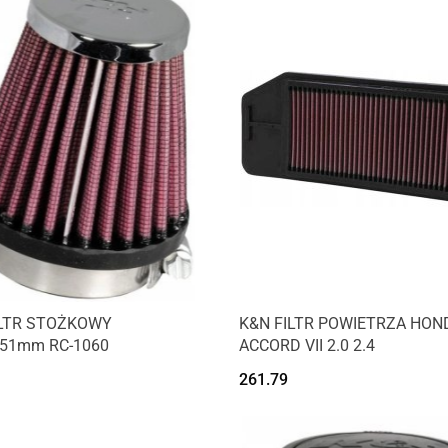
ILTR STOŻKOWY
K&N FILTR POWIETRZA HON
x51mm RC-1060
ACCORD VII 2.0 2.4
261.79