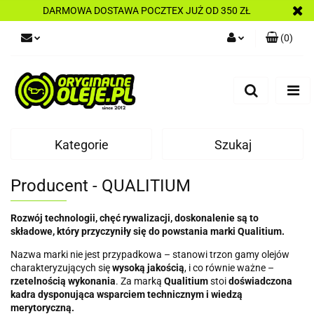
DARMOWA DOSTAWA POCZTEX JUŻ OD 350 ZŁ
(
0
)
Zaloguj się
Zarejestruj się
Dodaj zgłoszenie
Kategorie
Szukaj
Producent - QUALITIUM
Rozwój technologii, chęć rywalizacji, doskonalenie są to
składowe, który przyczyniły się do powstania marki Qualitium.
Nazwa marki nie jest przypadkowa – stanowi trzon gamy olejów
charakteryzujących się
wysoką jakością
, i co równie ważne –
rzetelnością wykonania
. Za marką
Qualitium
stoi
doświadczona
kadra dysponująca wsparciem technicznym i wiedzą
merytoryczną.