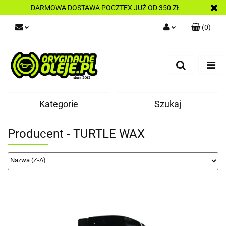
DARMOWA DOSTAWA POCZTEX JUŻ OD 350 ZŁ
(
0
)
Zaloguj się
Zarejestruj się
Dodaj zgłoszenie
Kategorie
Szukaj
Producent - TURTLE WAX