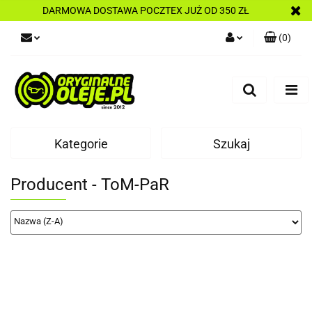
DARMOWA DOSTAWA POCZTEX JUŻ OD 350 ZŁ
(
0
)
Zaloguj się
Zarejestruj się
Dodaj zgłoszenie
Kategorie
Szukaj
Producent - ToM-PaR