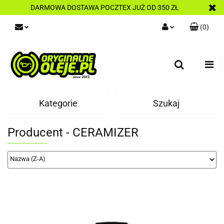
DARMOWA DOSTAWA POCZTEX JUŻ OD 350 ZŁ
(
0
)
Zaloguj się
Zarejestruj się
Dodaj zgłoszenie
Kategorie
Szukaj
Producent - CERAMIZER