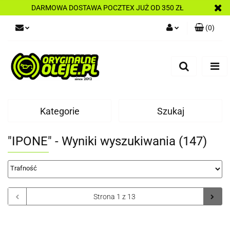
DARMOWA DOSTAWA POCZTEX JUŻ OD 350 ZŁ
(
0
)
Zaloguj się
Zarejestruj się
Dodaj zgłoszenie
Kategorie
Szukaj
"IPONE" - Wyniki wyszukiwania (147)