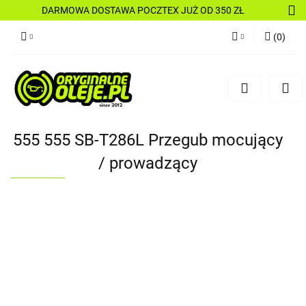
DARMOWA DOSTAWA POCZTEX JUŻ OD 350 ZŁ
(
0
)
Zaloguj się
Zarejestruj się
Dodaj zgłoszenie
555 555 SB-T286L Przegub mocujący
/ prowadzący