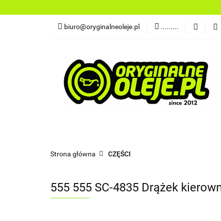
OLEJE
FILTR
biuro@oryginalneoleje.pl
.........
DO ŁODZI
AK
OLEJE Z USA
OLEJE
FILTRY
PŁYNY
CHEMI
NARZĘDZIA
CZĘŚCI
OLEJE Z USA
Strona główna
CZĘŚCI
555 555 SC-4835 Drążek kierown