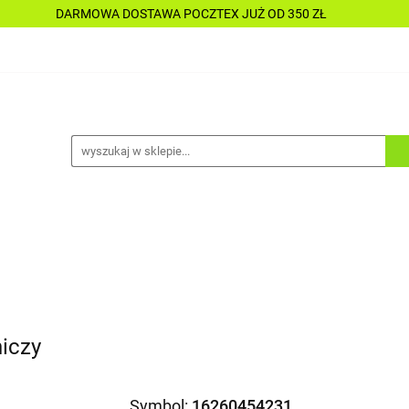
DARMOWA DOSTAWA POCZTEX JUŻ OD 350 ZŁ
Y
PŁYNY
CHEMIA
KOSMETYKI
DO MOTOC
CESORIA
LAKIERNICTWO
NARZĘDZIA
CZĘŚCI
ALLE TANIO
A
KOSMETYKI
DO MOTOCYKLI
DO ŁODZI
A
ALLE TANIO
iczy
Symbol:
16260454231