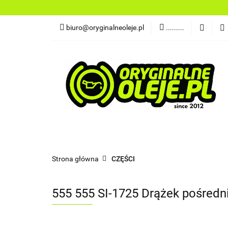
OLEJE
FILTR
biuro@oryginalneoleje.pl
.........
DO ŁODZI
AK
OLEJE Z USA
OLEJE
FILTRY
PŁYNY
CHEMI
NARZĘDZIA
CZĘŚCI
OLEJE Z USA
Strona główna
CZĘŚCI
555 555 SI-1725 Drążek pośredn