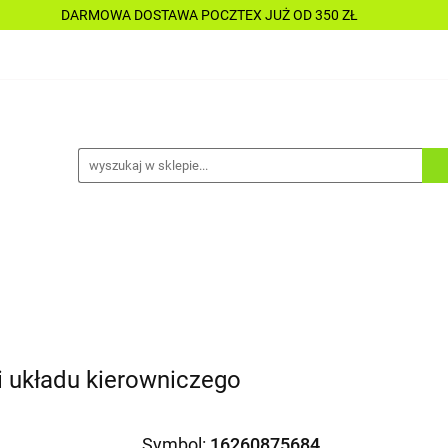
DARMOWA DOSTAWA POCZTEX JUŻ OD 350 ZŁ
Y
PŁYNY
CHEMIA
KOSMETYKI
DO MOTOC
CESORIA
LAKIERNICTWO
NARZĘDZIA
CZĘŚCI
ALLE TANIO
A
KOSMETYKI
DO MOTOCYKLI
DO ŁODZI
A
ALLE TANIO
i układu kierowniczego
Symbol:
16260875684