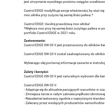
jest utrzymanie wysokiego poziomu osiągów oczekiwan
Castrol EDGE modyfikuje swoje właściwości, by stać s
moc silnika przy zużyciu tej samej ilości paliwa.*
Castrol EDGE: Uwolnij prawdziwą moc silnika!
*Większa moc przy tej samej ilości zużytego paliwa w
portfolio Castrol EDGE w 2021 roku.
Zastosowanie:
Castrol EDGE 0W-20 V jest przeznaczony do silników ben
Castrol EDGE 0W-20 V został zaakceptowany do silnik
Wybierając olej porównaj informacje zawarte w instruk
Zalety i korzyści:
Castrol EDGE 0W-20 V jest naturalnym wyborem dla kie
Castrol EDGE 0W-20 V:
- Adaptuje się do aktualnie panujących warunków w czasi
- Zmniejsza tarcie w całym zakresie prędkości obrotowej 
- Niezależnie testowany zgodnie z najwyższymi standar
- Zalecany przez wiodących producentów samochodów