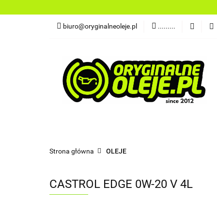
OLEJE
FILTR
biuro@oryginalneoleje.pl
.........
DO ŁODZI
AK
OLEJE Z USA
OLEJE
FILTRY
PŁYNY
CHEMI
NARZĘDZIA
CZĘŚCI
OLEJE Z USA
Strona główna
OLEJE
CASTROL EDGE 0W-20 V 4L