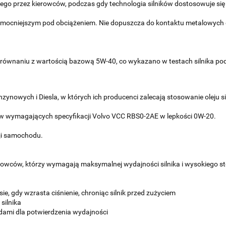
ego przez kierowców, podczas gdy technologia silników dostosowuje si
ię mocniejszym pod obciążeniem. Nie dopuszcza do kontaktu metalowych 
 porównaniu z wartością bazową 5W-40, co wykazano w testach silnika
zynowych i Diesla, w których ich producenci zalecają stosowanie oleju s
ów wymagających specyfikacji Volvo VCC RBS0-2AE w lepkości 0W-20.
cji samochodu.
rowców, którzy wymagają maksymalnej wydajności silnika i wysokiego st
e, gdy wzrasta ciśnienie, chroniąc silnik przed zużyciem
silnika
dami dla potwierdzenia wydajności