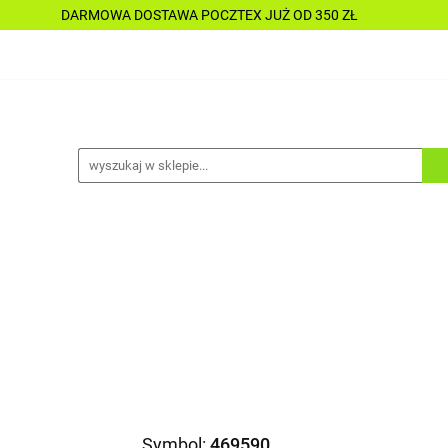
DARMOWA DOSTAWA POCZTEX JUŻ OD 350 ZŁ
Y
PŁYNY
CHEMIA
KOSMETYKI
DO MOTOC
CESORIA
LAKIERNICTWO
NARZĘDZIA
CZĘŚCI
ALLE TANIO
A
KOSMETYKI
DO MOTOCYKLI
DO ŁODZI
A
ALLE TANIO
Symbol:
469590