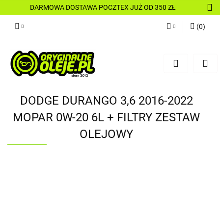
DARMOWA DOSTAWA POCZTEX JUŻ OD 350 ZŁ
(
0
)
Zaloguj się
Zarejestruj się
Dodaj zgłoszenie
DODGE DURANGO 3,6 2016-2022
MOPAR 0W-20 6L + FILTRY ZESTAW
OLEJOWY