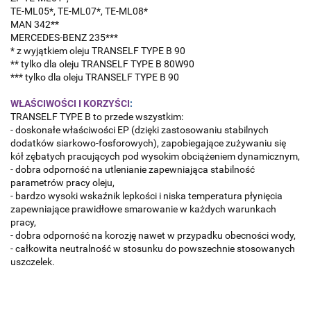
TE-ML05*, TE-ML07*, TE-ML08*
MAN 342**
MERCEDES-BENZ 235***
* z wyjątkiem oleju TRANSELF TYPE B 90
** tylko dla oleju TRANSELF TYPE B 80W90
*** tylko dla oleju TRANSELF TYPE B 90
WŁAŚCIWOŚCI I KORZYŚCI
:
TRANSELF TYPE B to przede wszystkim:
- doskonałe właściwości EP (dzięki zastosowaniu stabilnych
dodatków siarkowo-fosforowych), zapobiegające zużywaniu się
kół zębatych pracujących pod wysokim obciążeniem dynamicznym,
- dobra odporność na utlenianie zapewniająca stabilność
parametrów pracy oleju,
- bardzo wysoki wskaźnik lepkości i niska temperatura płynięcia
zapewniające prawidłowe smarowanie w każdych warunkach
pracy,
- dobra odporność na korozję nawet w przypadku obecności wody,
- całkowita neutralność w stosunku do powszechnie stosowanych
uszczelek.