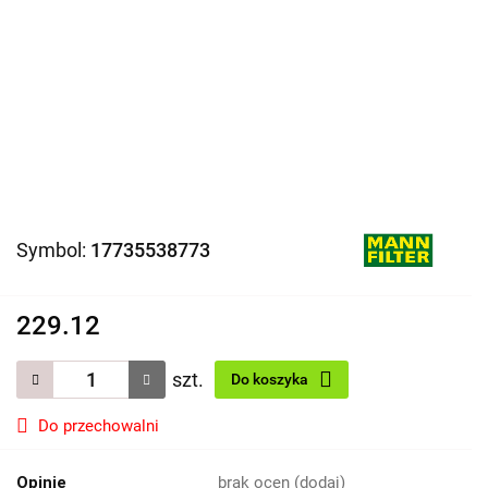
Symbol:
17735538773
229.12
szt.
Do koszyka
Do przechowalni
Opinie
brak ocen
(dodaj)