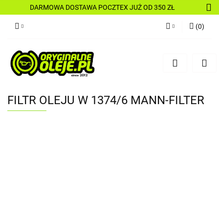
DARMOWA DOSTAWA POCZTEX JUŻ OD 350 ZŁ
(
0
)
Zaloguj się
Zarejestruj się
Dodaj zgłoszenie
FILTR OLEJU W 1374/6 MANN-FILTER