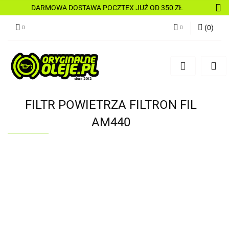
DARMOWA DOSTAWA POCZTEX JUŻ OD 350 ZŁ
(
0
)
Zaloguj się
Zarejestruj się
Dodaj zgłoszenie
FILTR POWIETRZA FILTRON FIL
AM440