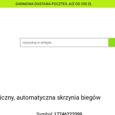
DARMOWA DOSTAWA POCZTEX JUŻ OD 350 ZŁ
Y
PŁYNY
CHEMIA
KOSMETYKI
DO MOTOC
CESORIA
LAKIERNICTWO
NARZĘDZIA
CZĘŚCI
ALLE TANIO
A
KOSMETYKI
DO MOTOCYKLI
DO ŁODZI
A
ALLE TANIO
uliczny, automatyczna skrzynia biegów
Symbol:
17746222099