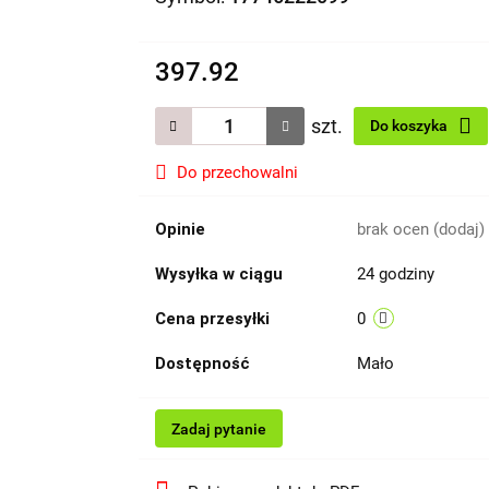
397.92
szt.
Do koszyka
Do przechowalni
Opinie
brak ocen
(dodaj)
Wysyłka w ciągu
24 godziny
Cena przesyłki
0
Dostępność
Mało
Zadaj pytanie