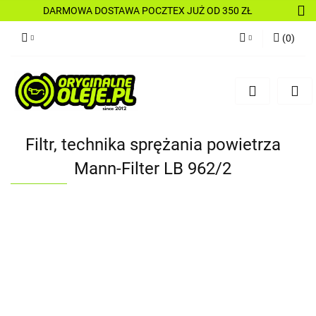
DARMOWA DOSTAWA POCZTEX JUŻ OD 350 ZŁ
(
0
)
Zaloguj się
Zarejestruj się
Dodaj zgłoszenie
Filtr, technika sprężania powietrza
Mann-Filter LB 962/2