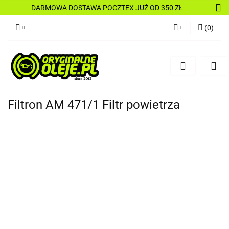
DARMOWA DOSTAWA POCZTEX JUŻ OD 350 ZŁ
(
0
)
Zaloguj się
Zarejestruj się
Dodaj zgłoszenie
Filtron AM 471/1 Filtr powietrza