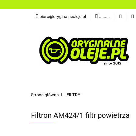
OLEJE
FILTR
biuro@oryginalneoleje.pl
.........
DO ŁODZI
AK
OLEJE Z USA
OLEJE
FILTRY
PŁYNY
CHEMI
NARZĘDZIA
CZĘŚCI
OLEJE Z USA
Strona główna
FILTRY
Filtron AM424/1 filtr powietrza