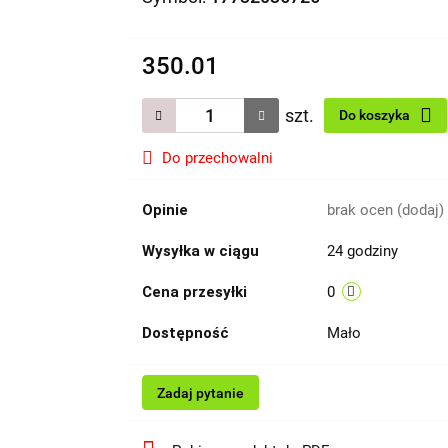
350.01
szt.
Do koszyka
Do przechowalni
Opinie
brak ocen
(dodaj)
Wysyłka w ciągu
24 godziny
Cena przesyłki
0
Dostępność
Mało
Zadaj pytanie