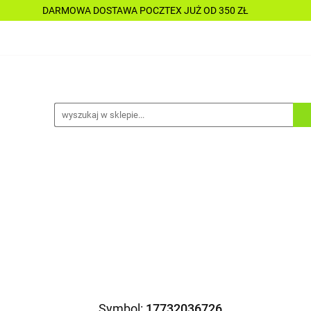
DARMOWA DOSTAWA POCZTEX JUŻ OD 350 ZŁ
Y
PŁYNY
CHEMIA
KOSMETYKI
DO MOTOC
CESORIA
LAKIERNICTWO
NARZĘDZIA
CZĘŚCI
ALLE TANIO
A
KOSMETYKI
DO MOTOCYKLI
DO ŁODZI
A
ALLE TANIO
Symbol:
17732036726