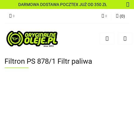
DARMOWA DOSTAWA POCZTEX JUŻ OD 350 ZŁ
(
0
)
Zaloguj się
Zarejestruj się
Dodaj zgłoszenie
Filtron PS 878/1 Filtr paliwa