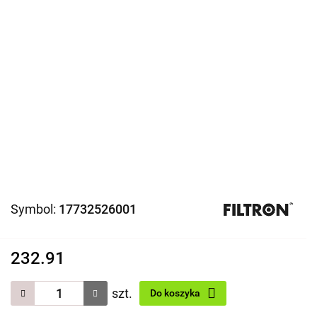
Symbol:
17732526001
232.91
szt.
Do koszyka