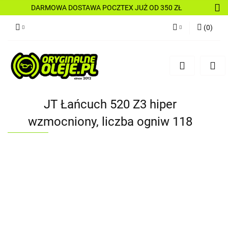
DARMOWA DOSTAWA POCZTEX JUŻ OD 350 ZŁ
(
0
)
Zaloguj się
Zarejestruj się
Dodaj zgłoszenie
JT Łańcuch 520 Z3 hiper
wzmocniony, liczba ogniw 118