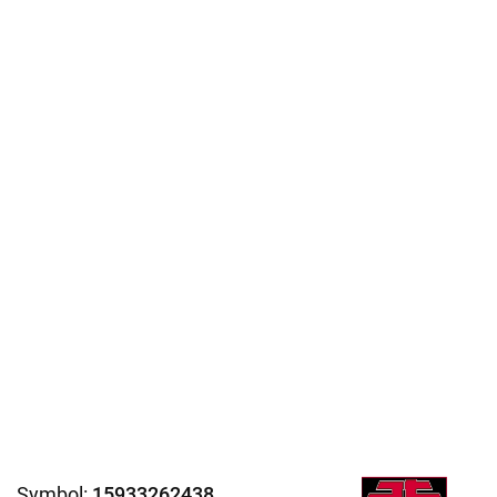
Symbol:
15933262438