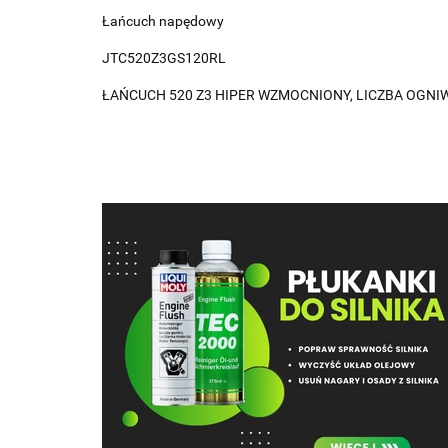
Łańcuch napędowy
JTC520Z3GS120RL
ŁAŃCUCH 520 Z3 HIPER WZMOCNIONY, LICZBA OGNIW: