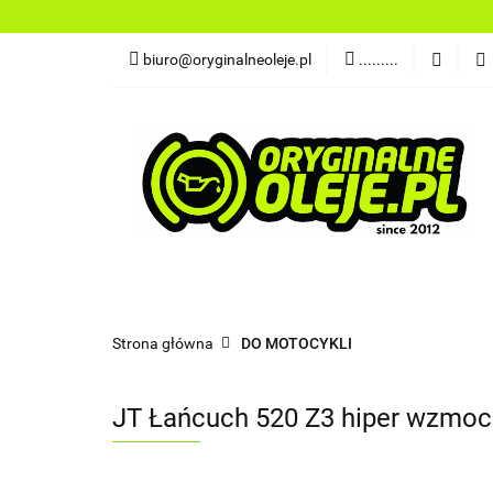
OLEJE
FILTR
biuro@oryginalneoleje.pl
.........
DO ŁODZI
AK
OLEJE Z USA
OLEJE
FILTRY
PŁYNY
CHEMI
NARZĘDZIA
CZĘŚCI
OLEJE Z USA
Strona główna
DO MOTOCYKLI
JT Łańcuch 520 Z3 hiper wzmocn