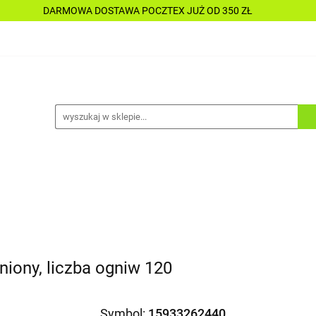
DARMOWA DOSTAWA POCZTEX JUŻ OD 350 ZŁ
Y
PŁYNY
CHEMIA
KOSMETYKI
DO MOTOC
CESORIA
LAKIERNICTWO
NARZĘDZIA
CZĘŚCI
ALLE TANIO
A
KOSMETYKI
DO MOTOCYKLI
DO ŁODZI
A
ALLE TANIO
iony, liczba ogniw 120
Symbol:
15933262440