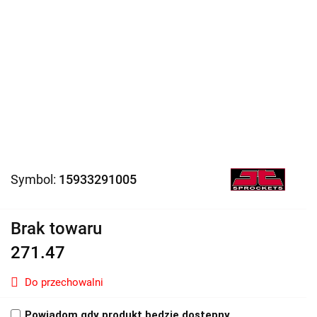
Symbol:
15933291005
Brak towaru
271.47
Do przechowalni
Powiadom gdy produkt będzie dostępny