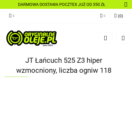
DARMOWA DOSTAWA POCZTEX JUŻ OD 350 ZŁ
(
0
)
Zaloguj się
Zarejestruj się
Dodaj zgłoszenie
JT Łańcuch 525 Z3 hiper
wzmocniony, liczba ogniw 118