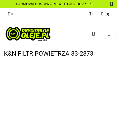
DARMOWA DOSTAWA POCZTEX JUŻ OD 350 ZŁ
(
0
)
Zaloguj się
Zarejestruj się
Dodaj zgłoszenie
K&N FILTR POWIETRZA 33-2873