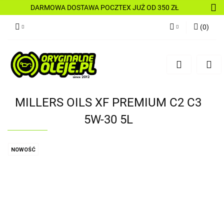
DARMOWA DOSTAWA POCZTEX JUŻ OD 350 ZŁ
(
0
)
Zaloguj się
Zarejestruj się
Dodaj zgłoszenie
MILLERS OILS XF PREMIUM C2 C3
5W-30 5L
NOWOŚĆ