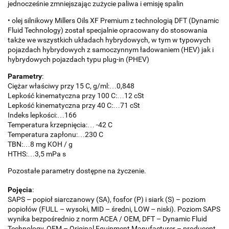
jednocześnie zmniejszając zużycie paliwa i emisję spalin
• olej silnikowy Millers Oils XF Premium z technologią DFT (Dynamic
Fluid Technology) został specjalnie opracowany do stosowania
także we wszystkich układach hybrydowych, w tym w typowych
pojazdach hybrydowych z samoczynnym ładowaniem (HEV) jak i
hybrydowych pojazdach typu plug-in (PHEV)
Parametry
:
Ciężar właściwy przy 15 C, g/ml:…0,848
Lepkość kinematyczna przy 100 C:…12 cSt
Lepkość kinematyczna przy 40 C:…71 cSt
Indeks lepkości:…166
Temperatura krzepnięcia:… -42 C
Temperatura zapłonu:…230 C
TBN:…8 mg KOH / g
HTHS:…3,5 mPa s
Pozostałe parametry dostępne na życzenie.
Pojęcia
:
SAPS – popioł siarczanowy (SA), fosfor (P) i siark (S) – poziom
popiołów (FULL – wysoki, MID – średni, LOW – niski). Poziom SAPS
wynika bezpośrednio z norm ACEA / OEM, DFT – Dynamic Fluid
Technology, OEM – Original Equipment Manufacturer – producent