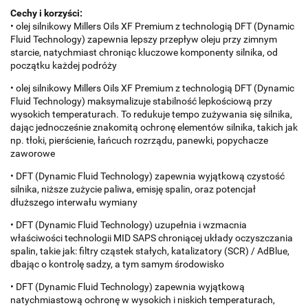
Cechy i korzyści:
• olej silnikowy Millers Oils XF Premium z technologią DFT (Dynamic
Fluid Technology) zapewnia lepszy przepływ oleju przy zimnym
starcie, natychmiast chroniąc kluczowe komponenty silnika, od
początku każdej podróży
• olej silnikowy Millers Oils XF Premium z technologią DFT (Dynamic
Fluid Technology) maksymalizuje stabilność lepkościową przy
wysokich temperaturach. To redukuje tempo zużywania się silnika,
dając jednocześnie znakomitą ochronę elementów silnika, takich jak
np. tłoki, pierścienie, łańcuch rozrządu, panewki, popychacze
zaworowe
• DFT (Dynamic Fluid Technology) zapewnia wyjątkową czystość
silnika, niższe zużycie paliwa, emisję spalin, oraz potencjał
dłuższego interwału wymiany
• DFT (Dynamic Fluid Technology) uzupełnia i wzmacnia
właściwości technologii MID SAPS chroniącej układy oczyszczania
spalin, takie jak: filtry cząstek stałych, katalizatory (SCR) / AdBlue,
dbając o kontrolę sadzy, a tym samym środowisko
• DFT (Dynamic Fluid Technology) zapewnia wyjątkową
natychmiastową ochronę w wysokich i niskich temperaturach,