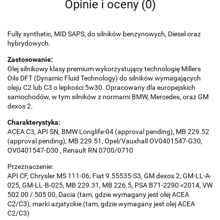
Opinie i oceny (0)
Fully synthetic, MID SAPS, do silników benzynowych, Diesel oraz
hybrydowych.
Zastosowanie:
Olej silnikowy klasy premium wykorzystujący technologię Millers
Oils DFT (Dynamic Fluid Technology) do silników wymagających
oleju C2 lub C3 o lepkości 5w30. Opracowany dla europejskich
samochodów, w tym silników z normami BMW, Mercedes, oraz GM
dexos 2.
Charakterystyka:
ACEA C3, API SN, BMW Longlife-04 (approval pending), MB 229.52
(approval pending), MB 229.51, Opel/Vauxhall OV0401547-G30,
OV0401547-D30 , Renault RN 0700/0710
Przeznaczenie:
API CF, Chrysler MS 111-06, Fiat 9.55535-S3, GM dexos 2, GM-LL-A-
025, GM-LL-B-025, MB 229.31, MB 226.5, PSA B71-2290 <2014, VW
502 00 / 505 00, Dacia (tam, gdzie wymagany jest olej ACEA
C2/C3), marki azjatyckie (tam, gdzie wymagany jest olej ACEA
C2/C3)