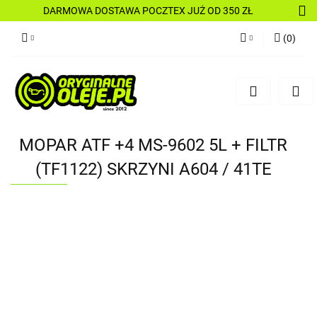
DARMOWA DOSTAWA POCZTEX JUŻ OD 350 ZŁ
(
0
)
Zaloguj się
Zarejestruj się
Dodaj zgłoszenie
MOPAR ATF +4 MS-9602 5L + FILTR
(TF1122) SKRZYNI A604 / 41TE