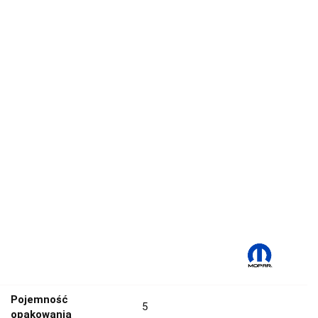
Pojemność
5
opakowania