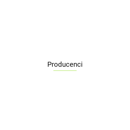
Olej MOPAR
MOPAR OFE00292
MaxPro 10W-30
Olej MOPAR MaxPro
FILTR OLEJU
5L
10W-30 0,946L
178.60
44.00
43.00
Producenci