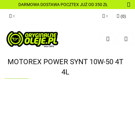
DARMOWA DOSTAWA POCZTEX JUŻ OD 350 ZŁ
(
0
)
Zaloguj się
Zarejestruj się
Dodaj zgłoszenie
MOTOREX POWER SYNT 10W-50 4T
4L