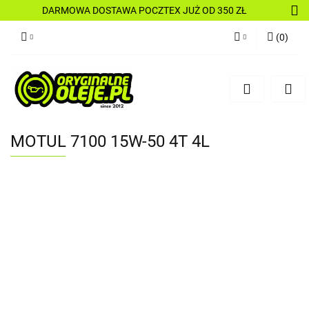
DARMOWA DOSTAWA POCZTEX JUŻ OD 350 ZŁ
(
0
)
Zaloguj się
Zarejestruj się
Dodaj zgłoszenie
MOTUL 7100 15W-50 4T 4L