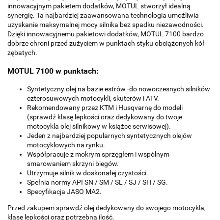
innowacyjnym pakietem dodatków, MOTUL stworzył idealną
synergię. Ta najbardziej zaawansowana technologia umożliwia
uzyskanie maksymalnej mocy silnika bez spadku niezawodności.
Dzięki innowacyjnemu pakietowi dodatków, MOTUL 7100 bardzo
dobrze chroni przed zużyciem w punktach styku obciążonych kół
zębatych.
MOTUL 7100 w punktach:
Syntetyczny olej na bazie estrów -do nowoczesnych silników
czterosuwowych motocykli, skuterów i ATV.
Rekomendowany przez KTM i Husqvarnę do modeli
(sprawdź klasę lepkości oraz dedykowany do twoje
motocykla olej silnikowy w książce serwisowej).
Jeden z najbardziej popularnych syntetycznych olejów
motocyklowych na rynku.
Współpracuje z mokrym sprzęgłem i wspólnym
smarowaniem skrzyni biegów.
Utrzymuje silnik w doskonałej czystości.
Spełnia normy API SN / SM / SL / SJ / SH / SG.
Specyfikacja JASO MA2.
Przed zakupem sprawdź olej dedykowany do swojego motocykla,
klasę lepkości oraz potrzebną ilość.