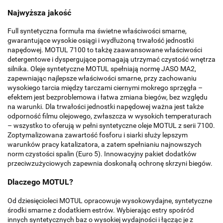
Najwyższa jakość
Full syntetyczna formuła ma świetne właściwości smarne,
gwarantujące wysokie osiągi i wydłużoną trwałość jednostki
napędowej. MOTUL 7100 to takżę zaawansowane właściwości
detergentowe i dyspergujące pomagają utrzymać czystość wnętrza
silnika. Oleje syntetyczne MOTUL spełniają normę JASO MA2,
zapewniając najlepsze właściwości smarne, przy zachowaniu
wysokiego tarcia między tarczami ciernymi mokrego sprzęgła –
efektem jest bezproblemowa i łatwa zmiana biegów, bez względu
na warunki. Dla trwałości jednostki napędowej ważna jest także
odporność filmu olejowego, zwłaszcza w wysokich temperaturach
– wszystko to oferują w pełni syntetyczne oleje MOTUL z serii 7100.
Zoptymalizowana zawartość fosforu i siarki służy lepszym
warunków pracy katalizatora, a zatem spełnianiu najnowszych
norm czystości spalin (Euro 5). Innowacyjny pakiet dodatków
przeciwzużyciowych zapewnia doskonałą ochronę skrzyni biegów.
Dlaczego MOTUL?
Od dziesięcioleci MOTUL opracowuje wysokowydajne, syntetyczne
środki smarne z dodatkiem estrów. Wybierając estry spośród
innych syntetycznych baz o wysokiej wydajności i łącząc je z