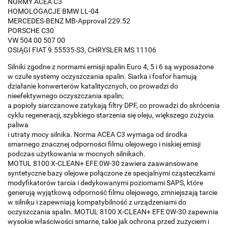
NORMY ACEA C3
HOMOLOGACJE BMW LL-04
MERCEDES-BENZ MB-Approval 229.52
PORSCHE C30
VW 504 00 507 00
OSIĄGI FIAT 9.55535-S3, CHRYSLER MS 11106
Silniki zgodne z normami emisji spalin Euro 4, 5 i 6 są wyposażone
w czułe systemy oczyszczania spalin. Siarka i fosfor hamują
działanie konwerterów katalitycznych, co prowadzi do
nieefektywnego oczyszczania spalin;
a popioły siarczanowe zatykają filtry DPF, co prowadzi do skrócenia
cyklu regeneracji, szybkiego starzenia się oleju, większego zużycia
paliwa
i utraty mocy silnika. Norma ACEA C3 wymaga od środka
smarnego znacznej odporności filmu olejowego i niskiej emisji
podczas użytkowania w mocnych silnikach.
MOTUL 8100 X-CLEAN+ EFE 0W-30 zawiera zaawansowane
syntetyczne bazy olejowe połączone ze specjalnymi cząsteczkami
modyfikatorów tarcia i dedykowanymi poziomami SAPS, które
generują wyjątkową odporność filmu olejowego, zmniejszają tarcie
w silniku i zapewniają kompatybilność z urządzeniami do
oczyszczania spalin. MOTUL 8100 X-CLEAN+ EFE 0W-30 zapewnia
wysokie właściwości smarne, takie jak ochrona przed zużyciem i