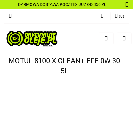
DARMOWA DOSTAWA POCZTEX JUŻ OD 350 ZŁ
(
0
)
Zaloguj się
Zarejestruj się
Dodaj zgłoszenie
MOTUL 8100 X-CLEAN+ EFE 0W-30
5L