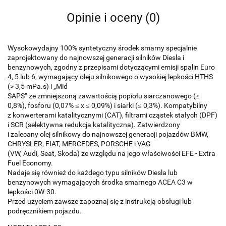
Opinie i oceny (0)
Wysokowydajny 100% syntetyczny środek smarny specjalnie
zaprojektowany do najnowszej generacji silników Diesla i
benzynowych, zgodny z przepisami dotyczącymi emisji spalin Euro
4, 5 lub 6, wymagający oleju silnikowego o wysokiej lepkości HTHS
(> 3,5 mPa.s) i „Mid
SAPS” ze zmniejszoną zawartością popiołu siarczanowego (≤
0,8%), fosforu (0,07% ≤ x ≤ 0,09%) i siarki (≤ 0,3%). Kompatybilny
z konwerterami katalitycznymi (CAT), filtrami cząstek stałych (DPF)
i SCR (selektywna redukcja katalityczna). Zatwierdzony
i zalecany olej silnikowy do najnowszej generacji pojazdów BMW,
CHRYSLER, FIAT, MERCEDES, PORSCHE i VAG
(VW, Audi, Seat, Skoda) ze względu na jego właściwości EFE - Extra
Fuel Economy.
Nadaje się również do każdego typu silników Diesla lub
benzynowych wymagających środka smarnego ACEA C3 w
lepkości 0W-30.
Przed użyciem zawsze zapoznaj się z instrukcją obsługi lub
podręcznikiem pojazdu.