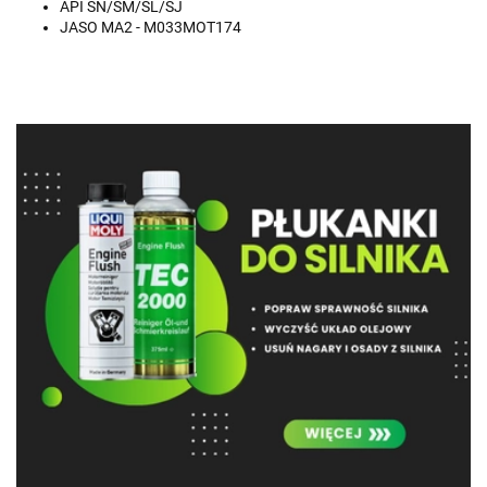
API SN/SM/SL/SJ
JASO MA2 - M033MOT174