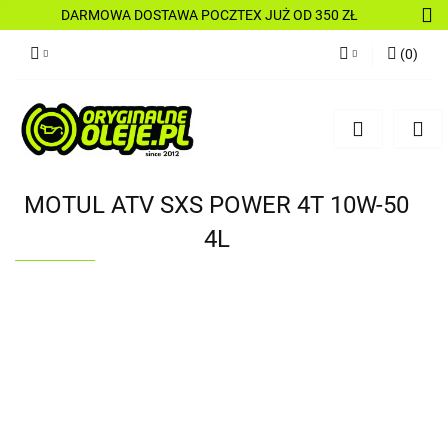
DARMOWA DOSTAWA POCZTEX JUŻ OD 350 ZŁ
(
0
)
Zaloguj się
Zarejestruj się
Dodaj zgłoszenie
MOTUL ATV SXS POWER 4T 10W-50
4L