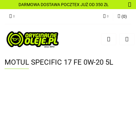
DARMOWA DOSTAWA POCZTEX JUŻ OD 350 ZŁ
(
0
)
Zaloguj się
Zarejestruj się
Dodaj zgłoszenie
MOTUL SPECIFIC 17 FE 0W-20 5L