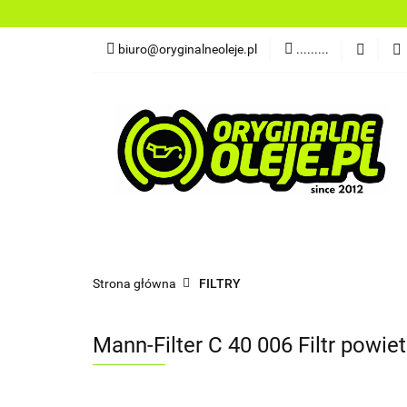
OLEJE
FILTR
biuro@oryginalneoleje.pl
.........
DO ŁODZI
AK
OLEJE Z USA
OLEJE
FILTRY
PŁYNY
CHEMI
NARZĘDZIA
CZĘŚCI
OLEJE Z USA
Strona główna
FILTRY
Mann-Filter C 40 006 Filtr powie