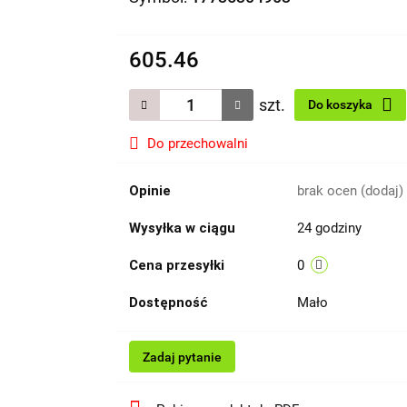
605.46
szt.
Do koszyka
Do przechowalni
Opinie
brak ocen
(dodaj)
Wysyłka w ciągu
24 godziny
Cena przesyłki
0
Dostępność
Mało
Zadaj pytanie