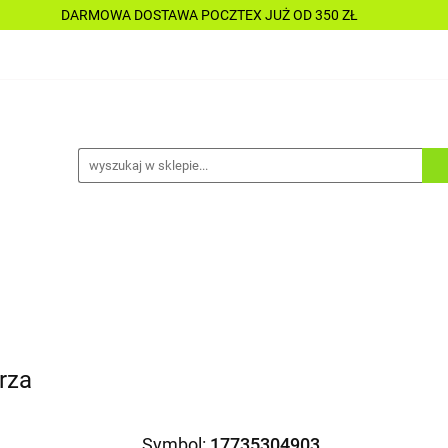
DARMOWA DOSTAWA POCZTEX JUŻ OD 350 ZŁ
Y
PŁYNY
CHEMIA
KOSMETYKI
DO MOTOC
CESORIA
LAKIERNICTWO
NARZĘDZIA
CZĘŚCI
ALLE TANIO
A
KOSMETYKI
DO MOTOCYKLI
DO ŁODZI
A
ALLE TANIO
trza
Symbol:
17735304903