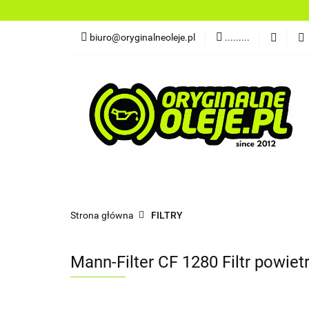
OLEJE
FILTR
biuro@oryginalneoleje.pl
.........
DO ŁODZI
AK
OLEJE Z USA
OLEJE
FILTRY
PŁYNY
CHEMI
NARZĘDZIA
CZĘŚCI
OLEJE Z USA
Strona główna
FILTRY
Mann-Filter CF 1280 Filtr powie