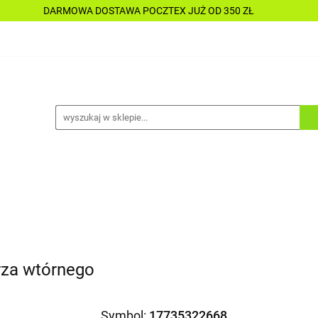
DARMOWA DOSTAWA POCZTEX JUŻ OD 350 ZŁ
Y
PŁYNY
CHEMIA
KOSMETYKI
DO MOTOC
CESORIA
LAKIERNICTWO
NARZĘDZIA
CZĘŚCI
ALLE TANIO
A
KOSMETYKI
DO MOTOCYKLI
DO ŁODZI
A
ALLE TANIO
trza wtórnego
Symbol:
17735322668