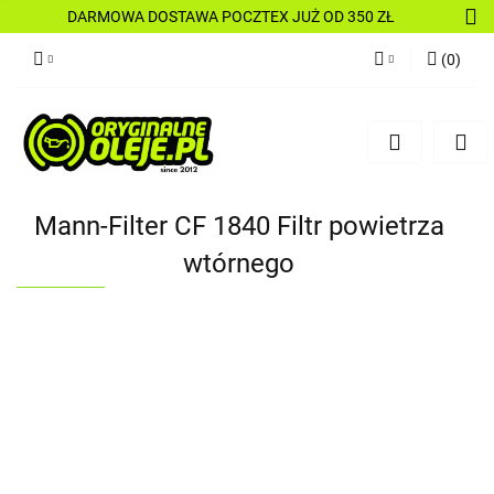
DARMOWA DOSTAWA POCZTEX JUŻ OD 350 ZŁ
(
0
)
Zaloguj się
Zarejestruj się
Dodaj zgłoszenie
Mann-Filter CF 1840 Filtr powietrza
wtórnego