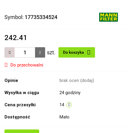
Symbol:
17735334524
242.41
szt.
Do koszyka
Do przechowalni
Opinie
brak ocen
(dodaj)
Wysyłka w ciągu
24 godziny
Cena przesyłki
14
Dostępność
Mało