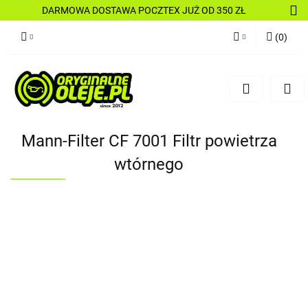
DARMOWA DOSTAWA POCZTEX JUŻ OD 350 ZŁ
(
0
)
Zaloguj się
Zarejestruj się
Dodaj zgłoszenie
Mann-Filter CF 7001 Filtr powietrza
wtórnego