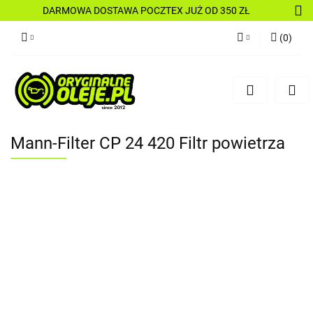
DARMOWA DOSTAWA POCZTEX JUŻ OD 350 ZŁ
(
0
)
Zaloguj się
Zarejestruj się
Dodaj zgłoszenie
Mann-Filter CP 24 420 Filtr powietrza