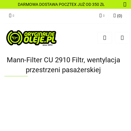
DARMOWA DOSTAWA POCZTEX JUŻ OD 350 ZŁ
(
0
)
Zaloguj się
Zarejestruj się
Dodaj zgłoszenie
Mann-Filter CU 2910 Filtr, wentylacja
przestrzeni pasażerskiej