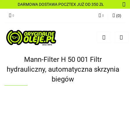
DARMOWA DOSTAWA POCZTEX JUŻ OD 350 ZŁ
(
0
)
Zaloguj się
Zarejestruj się
Dodaj zgłoszenie
Mann-Filter H 50 001 Filtr
hydrauliczny, automatyczna skrzynia
biegów