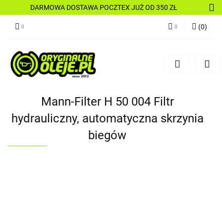
DARMOWA DOSTAWA POCZTEX JUŻ OD 350 ZŁ
(
0
)
Zaloguj się
Zarejestruj się
Dodaj zgłoszenie
Mann-Filter H 50 004 Filtr
hydrauliczny, automatyczna skrzynia
biegów